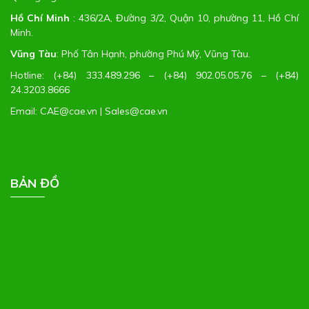
Hồ Chí Minh
:
436/2A, Đường 3/2, Quận 10, phường 11, Hồ Chí
Minh.
Vũng Tàu
:
Phố Tân Hạnh, phường Phú Mỹ, Vũng Tàu.
Hotline: (+84) 333.489.296 – (+84) 902.05.05.76 – (+84)
24.3203.8666
Email: CAE@cae.vn | Sales@cae.vn
BẢN ĐỒ