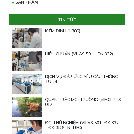
SẢN PHẨM
TIN TỨC
KIỂM ĐỊNH (N386)
HIỆU CHUẨN (VILAS 501 – ĐK 332)
DỊCH VỤ ĐÁP ỨNG YÊU CẦU THÔNG
TƯ 24
QUAN TRẮC MÔI TRƯỜNG (VIMCERTS
012)
ĐO THỬ NGHIỆM (VILAS 501- ĐK 332
– ĐK 353/TN-TĐC)