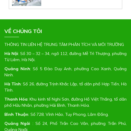
VỀ CHÚNG TÔI
THÔNG TIN LIÊN HỆ TRUNG TÂM PHÂN TÍCH VÀ MÔI TRƯỜNG
Hà Nội
:
Số 30 – 32 – 34, ngõ 112, đường Mễ Trì Thượng, phường
Từ Liêm, Hà Nội.
Quảng Ninh
:
Số 5 Đào Duy Anh, phường Cao Xanh, Quảng
Ninh.
Hà Tĩnh
:
Số 26, đường Trịnh Khắc Lập, tổ dân phố Hợp Tiến, Hà
Tĩnh
.
Thanh Hóa
:
Khu kinh tế Nghi Sơn, đường Hồ Việt Thắng, tổ dân
phố Hữu Nhân, phường Hải Bình, Thanh Hóa
.
Bình Thuận
:
Số 728, Vĩnh Hảo, Tuy Phong, Lâm Đồng
.
Quảng Ngãi
:
Số 24, Phố Trần Cao Vân, phường Trần Phú,
Quảng Ngãi.